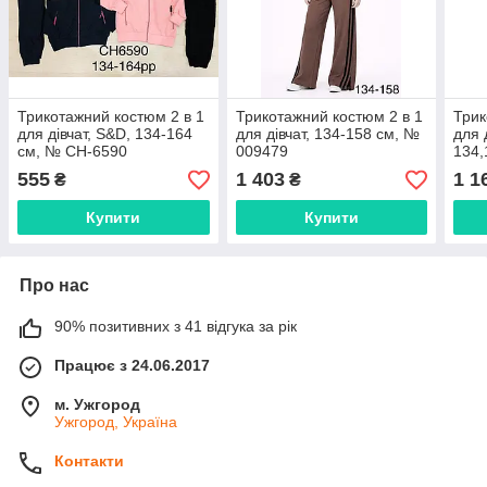
Трикотажний костюм 2 в 1
Трикотажний костюм 2 в 1
Трик
для дівчат, S&D, 134-164
для дівчат, 134-158 см, №
для 
см, № CH-6590
009479
134,
2702
555
1 403
1 1
₴
₴
Купити
Купити
Про нас
90% позитивних з 41 відгука за рік
Працює з 24.06.2017
м. Ужгород
Ужгород, Україна
Контакти